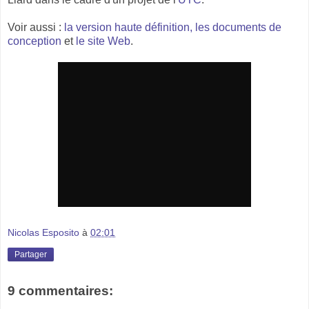
Voir aussi :
la version haute définition, les documents de
conception
et
le site Web
.
Nicolas Esposito
à
02:01
Partager
9 commentaires: