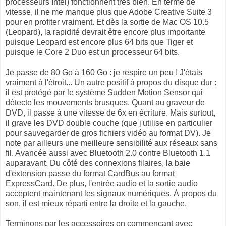
processeurs Intel) fonctionnent très bien. En terme de
vitesse, il ne me manque plus que Adobe Creative Suite 3
pour en profiter vraiment. Et dès la sortie de Mac OS 10.5
(Leopard), la rapidité devrait être encore plus importante
puisque Leopard est encore plus 64 bits que Tiger et
puisque le Core 2 Duo est un processeur 64 bits.
Je passe de 80 Go à 160 Go : je respire un peu ! J'étais
vraiment à l'étroit... Un autre positif à propos du disque dur :
il est protégé par le système Sudden Motion Sensor qui
détecte les mouvements brusques. Quant au graveur de
DVD, il passe à une vitesse de 6x en écriture. Mais surtout,
il grave les DVD double couche (que j'utilise en particulier
pour sauvegarder de gros fichiers vidéo au format DV). Je
note par ailleurs une meilleure sensibilité aux réseaux sans
fil. Avancée aussi avec Bluetooth 2.0 contre Bluetooth 1.1
auparavant. Du côté des connexions filaires, la baie
d'extension passe du format CardBus au format
ExpressCard. De plus, l'entrée audio et la sortie audio
acceptent maintenant les signaux numériques. À propos du
son, il est mieux réparti entre la droite et la gauche.
Terminons par les accessoires en commençant avec