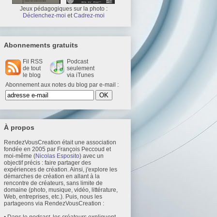
Jeux pédagogiques sur la photo :
Déclenchez-moi
et
Cadrez-moi
Abonnements gratuits
Fil RSS
Podcast
de tout
seulement
le blog
via iTunes
Abonnement aux notes du blog par e-mail :
À propos
RendezVousCreation était une association
fondée en 2005 par François Peccoud et
moi-même (
Nicolas Esposito
) avec un
objectif précis : faire partager des
expériences de création. Ainsi, j'explore les
démarches de création en allant à la
rencontre de créateurs, sans limite de
domaine (photo, musique, vidéo, littérature,
Web, entreprises, etc.). Puis, nous les
partageons via RendezVousCreation :