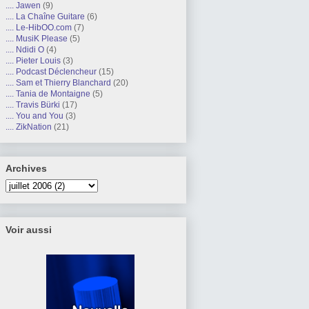
.... Jawen
(9)
.... La Chaîne Guitare
(6)
.... Le-HibOO.com
(7)
.... MusiK Please
(5)
.... Ndidi O
(4)
.... Pieter Louis
(3)
.... Podcast Déclencheur
(15)
.... Sam et Thierry Blanchard
(20)
.... Tania de Montaigne
(5)
.... Travis Bürki
(17)
.... You and You
(3)
.... ZikNation
(21)
Archives
Voir aussi