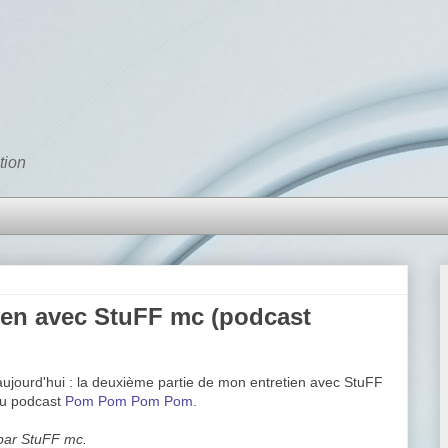
tion
tien avec StuFF mc (podcast
jourd'hui : la deuxième partie de mon entretien avec StuFF
du podcast
Pom Pom Pom Pom
.
 par StuFF mc.