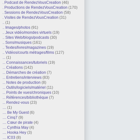
. Podcast de RendezVousCreation
(46)
. Productions de RendezVousCreation
(170)
. Sessions de RendezVousCreation
(58)
. Visites de RendezVousCreation
(31)
..
(1)
.. Images/photos
(91)
.. Jeux vidéo/mondes virtuels
(19)
.. Sites Web/blogs/podcasts
(30)
.. Sons/musiques
(161)
.. Textes/livres/magazines
(19)
.. Vidéos/courts métrages/films
(127)
...
(1)
... Connaissances/tutoriels
(19)
... Créations
(142)
... Démarches de création
(7)
... Entretiens/interviews
(83)
... Notes de production
(8)
... Outils/logiciels/matériel
(11)
... Points de vues/chroniques
(10)
... Références/bibliothèque
(7)
... Rendez-vous
(23)
....
(1)
.... Be My Guest
(6)
.... Cinq7
(9)
.... Cœur de pirate
(4)
.... Cynthia May
(4)
.... Hooka Hey
(3)
.... IC03
(8)