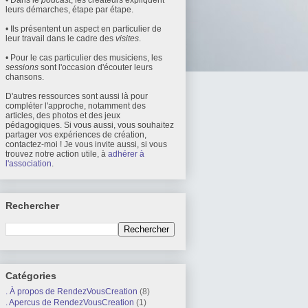
• Dans le
podcast
, les créateurs expliquent
leurs démarches, étape par étape.
• Ils présentent un aspect en particulier de
leur travail dans le cadre des
visites
.
• Pour le cas particulier des musiciens, les
sessions
sont l'occasion d'écouter leurs
chansons.
D'autres ressources sont aussi là pour
compléter l'approche, notamment des
articles, des photos et des jeux
pédagogiques. Si vous aussi, vous souhaitez
partager vos expériences de création,
contactez-moi ! Je vous invite aussi, si vous
trouvez notre action utile, à
adhérer à
l'association
.
Rechercher
Catégories
. À propos de RendezVousCreation
(8)
. Apercus de RendezVousCreation
(1)