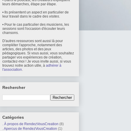
• Dans le
podcast
, les créateurs expliquent
leurs démarches, étape par étape.
• Ils présentent un aspect en particulier de
leur travail dans le cadre des
visites
.
• Pour le cas particulier des musiciens, les
sessions
sont l'occasion d'écouter leurs
chansons.
D'autres ressources sont aussi là pour
compléter l'approche, notamment des
articles, des photos et des jeux
pédagogiques. Si vous aussi, vous souhaitez
partager vos expériences de création,
contactez-moi ! Je vous invite aussi, si vous
trouvez notre action utile, à
adhérer à
l'association
.
Rechercher
Catégories
. À propos de RendezVousCreation
(8)
. Apercus de RendezVousCreation
(1)