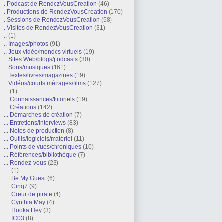
. Podcast de RendezVousCreation
(46)
. Productions de RendezVousCreation
(170)
. Sessions de RendezVousCreation
(58)
. Visites de RendezVousCreation
(31)
..
(1)
.. Images/photos
(91)
.. Jeux vidéo/mondes virtuels
(19)
.. Sites Web/blogs/podcasts
(30)
.. Sons/musiques
(161)
.. Textes/livres/magazines
(19)
.. Vidéos/courts métrages/films
(127)
...
(1)
... Connaissances/tutoriels
(19)
... Créations
(142)
... Démarches de création
(7)
... Entretiens/interviews
(83)
... Notes de production
(8)
... Outils/logiciels/matériel
(11)
... Points de vues/chroniques
(10)
... Références/bibliothèque
(7)
... Rendez-vous
(23)
....
(1)
.... Be My Guest
(6)
.... Cinq7
(9)
.... Cœur de pirate
(4)
.... Cynthia May
(4)
.... Hooka Hey
(3)
.... IC03
(8)