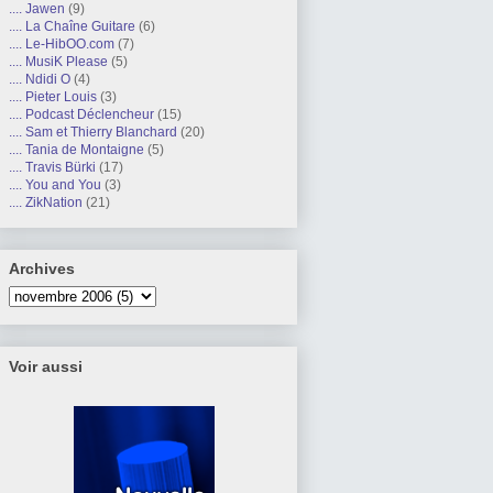
.... Jawen
(9)
.... La Chaîne Guitare
(6)
.... Le-HibOO.com
(7)
.... MusiK Please
(5)
.... Ndidi O
(4)
.... Pieter Louis
(3)
.... Podcast Déclencheur
(15)
.... Sam et Thierry Blanchard
(20)
.... Tania de Montaigne
(5)
.... Travis Bürki
(17)
.... You and You
(3)
.... ZikNation
(21)
Archives
Voir aussi