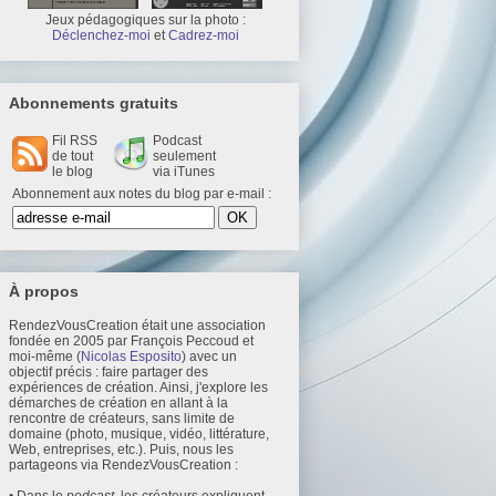
Jeux pédagogiques sur la photo :
Déclenchez-moi
et
Cadrez-moi
Abonnements gratuits
Fil RSS
Podcast
de tout
seulement
le blog
via iTunes
Abonnement aux notes du blog par e-mail :
À propos
RendezVousCreation était une association
fondée en 2005 par François Peccoud et
moi-même (
Nicolas Esposito
) avec un
objectif précis : faire partager des
expériences de création. Ainsi, j'explore les
démarches de création en allant à la
rencontre de créateurs, sans limite de
domaine (photo, musique, vidéo, littérature,
Web, entreprises, etc.). Puis, nous les
partageons via RendezVousCreation :