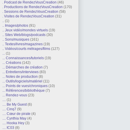
. Podcast de RendezVousCreation
(46)
. Productions de RendezVousCreation
(170)
. Sessions de RendezVousCreation
(58)
. Visites de RendezVousCreation
(31)
..
(1)
.. Images/photos
(91)
.. Jeux vidéo/mondes virtuels
(19)
.. Sites Web/blogs/podcasts
(30)
.. Sons/musiques
(161)
.. Textes/livres/magazines
(19)
.. Vidéos/courts métrages/films
(127)
...
(1)
... Connaissances/tutoriels
(19)
... Créations
(142)
... Démarches de création
(7)
... Entretiens/interviews
(83)
... Notes de production
(8)
... Outils/logiciels/matériel
(11)
... Points de vues/chroniques
(10)
... Références/bibliothèque
(7)
... Rendez-vous
(23)
....
(1)
.... Be My Guest
(6)
.... Cinq7
(9)
.... Cœur de pirate
(4)
.... Cynthia May
(4)
.... Hooka Hey
(3)
.... IC03
(8)