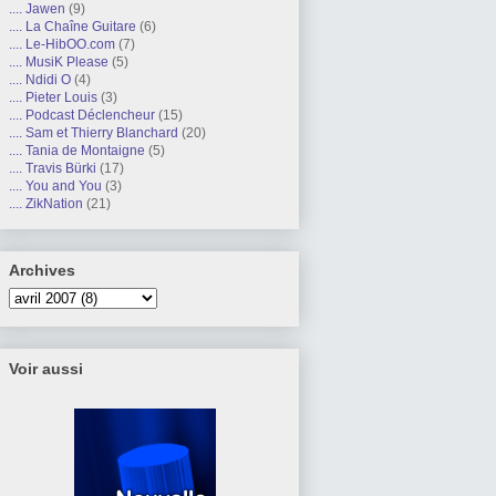
.... Jawen
(9)
.... La Chaîne Guitare
(6)
.... Le-HibOO.com
(7)
.... MusiK Please
(5)
.... Ndidi O
(4)
.... Pieter Louis
(3)
.... Podcast Déclencheur
(15)
.... Sam et Thierry Blanchard
(20)
.... Tania de Montaigne
(5)
.... Travis Bürki
(17)
.... You and You
(3)
.... ZikNation
(21)
Archives
Voir aussi