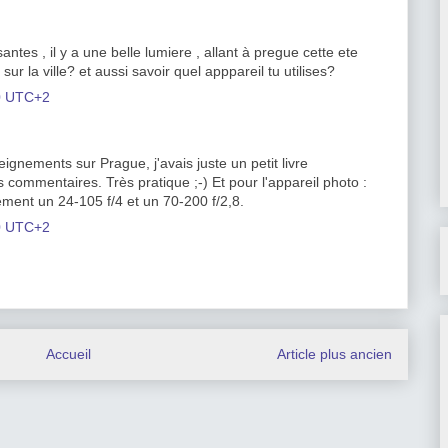
antes , il y a une belle lumiere , allant à pregue cette ete
ur la ville? et aussi savoir quel apppareil tu utilises?
00 UTC+2
ignements sur Prague, j'avais juste un petit livre
 commentaires. Très pratique ;-) Et pour l'appareil photo :
ent un 24-105 f/4 et un 70-200 f/2,8.
00 UTC+2
Accueil
Article plus ancien