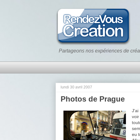
Partageons nos expériences de créa
lundi 30 avril 2007
Photos de Prague
J'a
voir
tout
sema
eu t