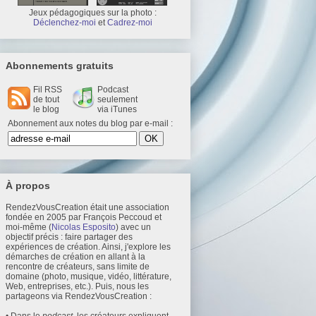
Jeux pédagogiques sur la photo :
Déclenchez-moi
et
Cadrez-moi
Abonnements gratuits
Fil RSS
Podcast
de tout
seulement
le blog
via iTunes
Abonnement aux notes du blog par e-mail :
À propos
RendezVousCreation était une association
fondée en 2005 par François Peccoud et
moi-même (
Nicolas Esposito
) avec un
objectif précis : faire partager des
expériences de création. Ainsi, j'explore les
démarches de création en allant à la
rencontre de créateurs, sans limite de
domaine (photo, musique, vidéo, littérature,
Web, entreprises, etc.). Puis, nous les
partageons via RendezVousCreation :