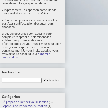
• Dans le
podcast
, les créateurs expliquent
leurs démarches, étape par étape.
• Ils présentent un aspect en particulier de
leur travail dans le cadre des
visites
.
• Pour le cas particulier des musiciens, les
sessions
sont l'occasion d'écouter leurs
chansons.
D'autres ressources sont aussi là pour
compléter l'approche, notamment des
articles, des photos et des jeux
pédagogiques. Si vous aussi, vous souhaitez
partager vos expériences de création,
contactez-moi ! Je vous invite aussi, si vous
trouvez notre action utile, à
adhérer à
l'association
.
Rechercher
Catégories
. À propos de RendezVousCreation
(8)
. Apercus de RendezVousCreation
(1)