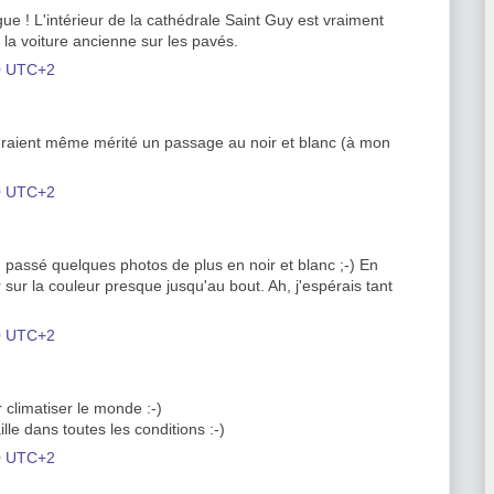
gue ! L'intérieur de la cathédrale Saint Guy est vraiment
 la voiture ancienne sur les pavés.
00 UTC+2
raient même mérité un passage au noir et blanc (à mon
00 UTC+2
en passé quelques photos de plus en noir et blanc ;-) En
ster sur la couleur presque jusqu'au bout. Ah, j'espérais tant
00 UTC+2
 climatiser le monde :-)
lle dans toutes les conditions :-)
00 UTC+2