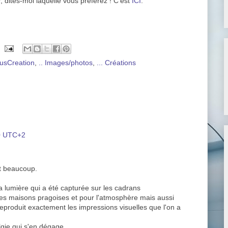
r, dites-moi laquelle vous préférez ! C'est
ICI
.
usCreation
,
.. Images/photos
,
... Créations
00 UTC+2
nt beaucoup.
a lumière qui a été capturée sur les cadrans
des maisons pragoises et pour l'atmosphère mais aussi
 reproduit exactement les impressions visuelles que l'on a
lgie qui s'en dégage.