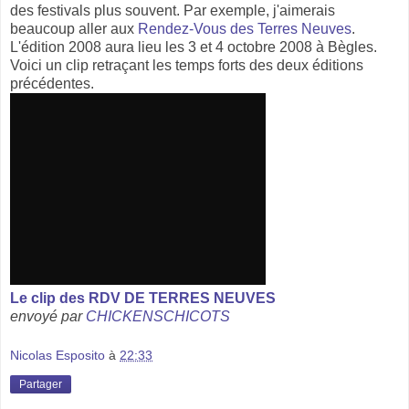
des festivals plus souvent. Par exemple, j'aimerais
beaucoup aller aux
Rendez-Vous des Terres Neuves
.
L'édition 2008 aura lieu les 3 et 4 octobre 2008 à Bègles.
Voici un clip retraçant les temps forts des deux éditions
précédentes.
Le clip des RDV DE TERRES NEUVES
envoyé par
CHICKENSCHICOTS
Nicolas Esposito
à
22:33
Partager