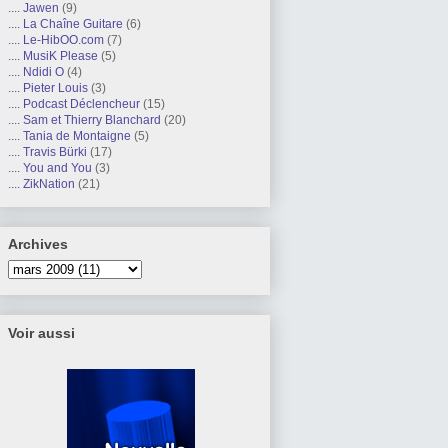
.... Jawen
(9)
.... La Chaîne Guitare
(6)
.... Le-HibOO.com
(7)
.... MusiK Please
(5)
.... Ndidi O
(4)
.... Pieter Louis
(3)
.... Podcast Déclencheur
(15)
.... Sam et Thierry Blanchard
(20)
.... Tania de Montaigne
(5)
.... Travis Bürki
(17)
.... You and You
(3)
.... ZikNation
(21)
Archives
Voir aussi