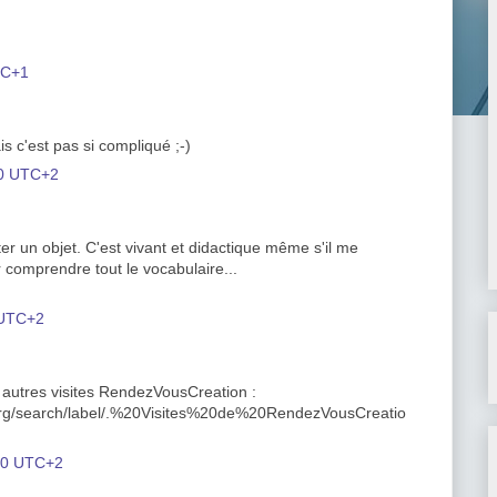
TC+1
is c'est pas si compliqué ;-)
00 UTC+2
r un objet. C'est vivant et didactique même s'il me
omprendre tout le vocabulaire...
 UTC+2
s autres visites RendezVousCreation :
org/search/label/.%20Visites%20de%20RendezVousCreatio
00 UTC+2