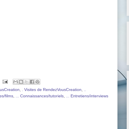
usCreation
,
. Visites de RendezVousCreation
,
..
es/films
,
... Connaissances/tutoriels
,
... Entretiens/interviews