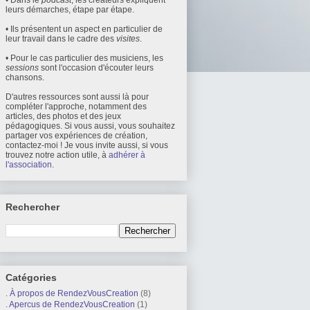
• Dans le
podcast
, les créateurs expliquent
leurs démarches, étape par étape.
• Ils présentent un aspect en particulier de
leur travail dans le cadre des
visites
.
• Pour le cas particulier des musiciens, les
sessions
sont l'occasion d'écouter leurs
chansons.
D'autres ressources sont aussi là pour
compléter l'approche, notamment des
articles, des photos et des jeux
pédagogiques. Si vous aussi, vous souhaitez
partager vos expériences de création,
contactez-moi ! Je vous invite aussi, si vous
trouvez notre action utile, à
adhérer à
l'association
.
Rechercher
Catégories
. À propos de RendezVousCreation
(8)
. Apercus de RendezVousCreation
(1)