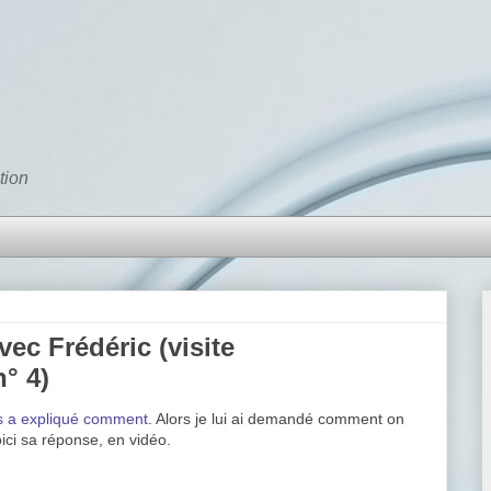
tion
ec Frédéric (visite
° 4)
us a expliqué comment
. Alors je lui ai demandé comment on
oici sa réponse, en vidéo.