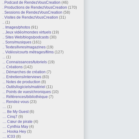
. Podcast de RendezVousCreation
(46)
. Productions de RendezVousCreation
(170)
. Sessions de RendezVousCreation
(58)
. Visites de RendezVousCreation
(31)
..
(1)
.. Images/photos
(91)
.. Jeux vidéo/mondes virtuels
(19)
.. Sites Web/blogs/podcasts
(30)
.. Sons/musiques
(161)
.. Textes/livres/magazines
(19)
.. Vidéos/courts métrages/films
(127)
...
(1)
... Connaissances/tutoriels
(19)
... Créations
(142)
... Démarches de création
(7)
... Entretiens/interviews
(83)
... Notes de production
(8)
... Outils/logiciels/matériel
(11)
... Points de vues/chroniques
(10)
... Références/bibliothèque
(7)
... Rendez-vous
(23)
....
(1)
.... Be My Guest
(6)
.... Cinq7
(9)
.... Cœur de pirate
(4)
.... Cynthia May
(4)
.... Hooka Hey
(3)
.... IC03
(8)