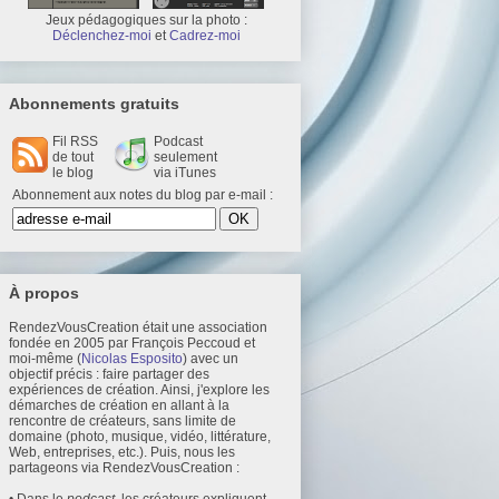
Jeux pédagogiques sur la photo :
Déclenchez-moi
et
Cadrez-moi
Abonnements gratuits
Fil RSS
Podcast
de tout
seulement
le blog
via iTunes
Abonnement aux notes du blog par e-mail :
À propos
RendezVousCreation était une association
fondée en 2005 par François Peccoud et
moi-même (
Nicolas Esposito
) avec un
objectif précis : faire partager des
expériences de création. Ainsi, j'explore les
démarches de création en allant à la
rencontre de créateurs, sans limite de
domaine (photo, musique, vidéo, littérature,
Web, entreprises, etc.). Puis, nous les
partageons via RendezVousCreation :