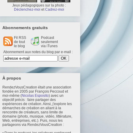
Jeux pédagogiques sur la photo :
Déclenchez-moi
et
Cadrez-moi
Abonnements gratuits
Fil RSS
Podcast
de tout
seulement
le blog
via iTunes
Abonnement aux notes du blog par e-mail :
À propos
RendezVousCreation était une association
fondée en 2005 par François Peccoud et
moi-même (
Nicolas Esposito
) avec un
objectif précis : faire partager des
expériences de création. Ainsi, j'explore les
démarches de création en allant à la
rencontre de créateurs, sans limite de
domaine (photo, musique, vidéo, littérature,
Web, entreprises, etc.). Puis, nous les
partageons via RendezVousCreation :