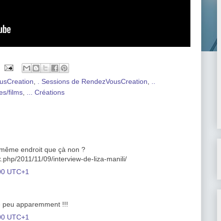
usCreation
,
. Sessions de RendezVousCreation
,
..
es/films
,
... Créations
au même endroit que çà non ?
ex.php/2011/11/09/interview-de-liza-manili/
:00 UTC+1
 peu apparemment !!!
:00 UTC+1