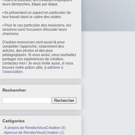
• Dans le
podcast
, les créateurs expliquent
leurs démarches, étape par étape.
• Ils présentent un aspect en particulier de
leur travail dans le cadre des
visites
.
• Pour le cas particulier des musiciens, les
sessions
sont l'occasion d'écouter leurs
chansons.
D'autres ressources sont aussi là pour
compléter l'approche, notamment des
articles, des photos et des jeux
pédagogiques. Si vous aussi, vous souhaitez
partager vos expériences de création,
contactez-moi ! Je vous invite aussi, si vous
trouvez notre action utile, à
adhérer à
l'association
.
Rechercher
Catégories
. À propos de RendezVousCreation
(8)
. Apercus de RendezVousCreation
(1)