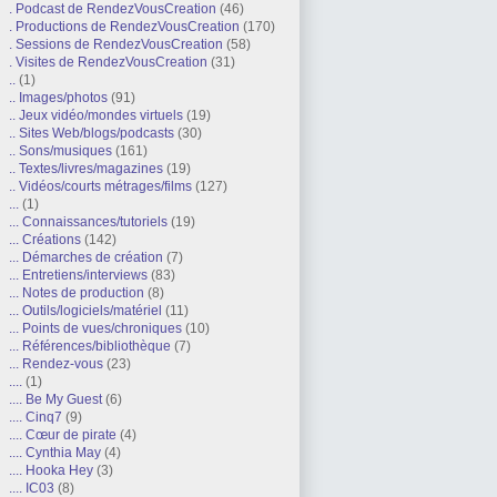
. Podcast de RendezVousCreation
(46)
. Productions de RendezVousCreation
(170)
. Sessions de RendezVousCreation
(58)
. Visites de RendezVousCreation
(31)
..
(1)
.. Images/photos
(91)
.. Jeux vidéo/mondes virtuels
(19)
.. Sites Web/blogs/podcasts
(30)
.. Sons/musiques
(161)
.. Textes/livres/magazines
(19)
.. Vidéos/courts métrages/films
(127)
...
(1)
... Connaissances/tutoriels
(19)
... Créations
(142)
... Démarches de création
(7)
... Entretiens/interviews
(83)
... Notes de production
(8)
... Outils/logiciels/matériel
(11)
... Points de vues/chroniques
(10)
... Références/bibliothèque
(7)
... Rendez-vous
(23)
....
(1)
.... Be My Guest
(6)
.... Cinq7
(9)
.... Cœur de pirate
(4)
.... Cynthia May
(4)
.... Hooka Hey
(3)
.... IC03
(8)