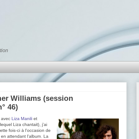
tion
her Williams (session
° 46)
avec
Liza Manili
et
equel Liza chantait), j'ai
tte fois-ci à l'occasion de
r en attendant l'album. La