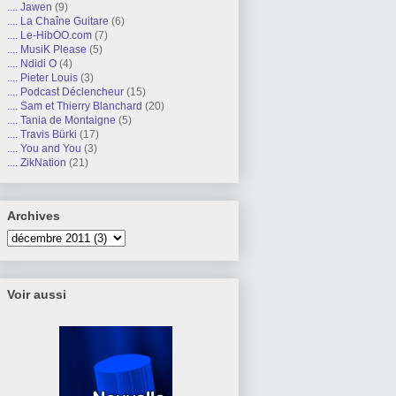
.... Jawen
(9)
.... La Chaîne Guitare
(6)
.... Le-HibOO.com
(7)
.... MusiK Please
(5)
.... Ndidi O
(4)
.... Pieter Louis
(3)
.... Podcast Déclencheur
(15)
.... Sam et Thierry Blanchard
(20)
.... Tania de Montaigne
(5)
.... Travis Bürki
(17)
.... You and You
(3)
.... ZikNation
(21)
Archives
Voir aussi