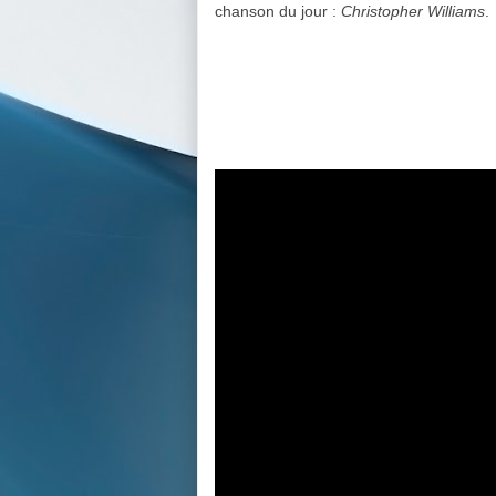
chanson du jour :
Christopher Williams
.