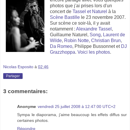
photos que j'ai prises lors d'un
concert de
Tassel et Naturel
à la
Scène Bastille
le 23 novembre 2007.
Sur scène ce soir-là, il y avait
notamment :
Alexandre Tassel
,
Guillaume Naturel,
Song
,
Laurent de
Wilde
,
Robin Notte
,
Christian Brun
,
Da Romeo
, Philippe Bussonnet et
DJ
Grazzhoppa
.
Voici les photos
.
Nicolas Esposito
à
02:46
Partager
3 commentaires:
Anonyme
vendredi 25 juillet 2008 à 12:47:00 UTC+2
Sympa le diaporama, j'aime beaucoup les effets diffus sur
certaines photos.
Répondre