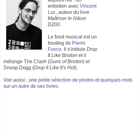
entretien avec
Vincent
Luc
, auteur du livre
Maîtriser le Nikon
D200
.
Le fond musical est un
bootleg de
Pierre
Fosco
. Il s'intitule
Drop
It Like Brixton
et il
mélange The Clash (
Guns of Brixton
) et
Snoop Dogg (
Drop It Like It's Hot
).
Voir aussi : une
petite sélection de photos
et
quelques mots
sur un autre de ses livres
.